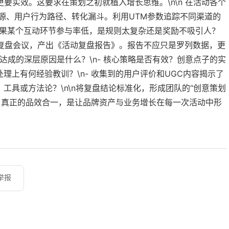
要实效。这要求在策划之初就植入增长思维。\n\n 在活动各个
源、用户行为路径、转化漏斗。利用UTM参数追踪不同渠道的
。如果某个互动环节参与率低，是规则太复杂还是奖励不吸引人？
面的复盘会议，产出《活动复盘报告》。报告不应只是罗列数据，更
或未达成的深层原因是什么？\n- 核心策略是否有效？创意点子的实
处理上有何经验教训？\n- 收集到的用户评价和UGC内容揭示了
、工具或方法论？\n\n将复盘结论标准化，形成团队的“创意策划
。真正的品效合一，是让品牌资产与业务增长在每一次活动中形
 举报