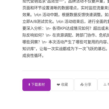
现代营销追求“品效合一”，品牌活动不仅要声量，更
页面和环节设置清晰的数据埋点，实时监控流量来
效果。\n\n 活动中期，根据数据反馈快速调整
立即A/B测试优化。\n\n 活动结束后，进行全
要深入分析：\n- 各项KPI达成情况如何？超出
际反响如何？\n- 在资源调配、跨部门协作、危机
哪些洞察？\n- 本次活动产生了哪些可复用的内容
知识库”，让每一次实战都成为下一次飞跃的基石
成良性循环。
⬇️ 下载素材
❤️ 收藏
📤 分享
⚠️