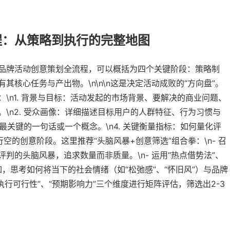
程：从策略到执行的完整地图
品牌活动创意策划全流程，可以概括为四个关键阶段：策略制
核心任务与产出物。\n\n\n这是决定活动成败的“方向盘”。
\n1. 背景与目标：活动发起的市场背景、要解决的商业问题、
\n2. 受众画像：详细描述目标用户的人群特征、行为习惯与
的最关键的一句话或一个概念。\n4. 关键衡量指标：如何量化评
行空的创意阶段。这里推荐“头脑风暴+创意筛选”组合拳：\n- 召
判的头脑风暴，追求数量而非质量。\n- 运用“热点借势法”、
如，思考如何将当下的社会情绪（如“松弛感”、“怀旧风”）与品牌
“执行可行性”、“预期影响力”三个维度进行矩阵评估，筛选出2-3