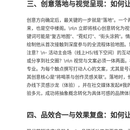
三、创意落地与视觉呈现：如何
创意方向确定后，最关键的一步就是“落地”。一
来，也是空中楼阁。\n\n 立即将核心创意转化为
键词可能是“复古地图”、“霓虹灯”、“街头涂鸦”。
绘制他从首次接触到深度参与的全流程体验地图。思
注意？\n- 活动主会场（线上H5/线下空间）的
或分享到社交圈？\n\n 视觉与文案必须一体两
专业。为每个触点撰写打动人心的文案，尤其是号召行
其创意核心是“将喝茶与创作灵感关联”。落地时，
办线下灵感沙龙（体验），并在社交媒体发起#我
验多元，成功将抽象概念转化为具体可感的品牌体
四、品效合一与效果复盘：如何