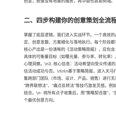
创意，就像没有地基的楼房，再华丽也容易倒塌。
二、四步构建你的创意策划全流
掌握了底层逻辑，我们进入实战环节。一个高效的
定、创意发散、方案细化与落地执行。每个阶段都有其
核心产出是一份清晰的《活动策略简报》，应包含：
具体的可衡量目标（如曝光量、参与率、转化率）。
心理洞察。\n3. 核心信息：活动希望向受众传递
估活动成功与否。\n\n\n基于策略简报，进入天马
集跨部门团队（市场、设计、产品、销售）进行无评
“跨界联想法”、“痛点反转法”等技巧激发灵感。例
结合。\n- 将所有点子收集后，用“策略契合度”、
个最优创意方向。